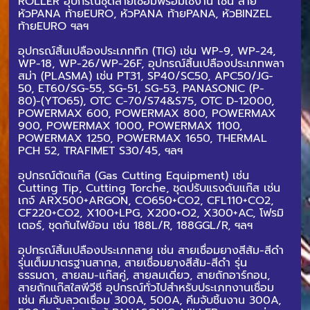
ROLLER
อุปกรณ์ชุดสายเชื่อมพร้อมใช้งาน เช่น สาย
หัวPANA ท้ายEURO, หัวPANA ท้ายPANA, หัวBINZEL
ท้ายEURO ฯลฯ
อุปกรณ์สิ้นเปลืองประเภททิก (TIG) เช่น WP-9, WP-24,
WP-18, WP-26/WP-26F,
อุปกรณ์สิ้นเปลืองประเภทพลา
สม่า (PLASMA) เช่น PT31, SP40/SC50, APC50/JG-
50, ET60/SG-55, SG-51, SG-53, PANASONIC (P-
80)-(YTO65), OTC C-70/S74&S75, OTC D-12000,
POWERMAX 600, POWERMAX 800, POWERMAX
900, POWERMAX 1000, POWERMAX 1100,
POWERMAX 1250, POWERMAX 1650, THERMAL
PCH 52, TRAFIMET S30/45, ฯลฯ
อุปกรณ์ตัดแก๊ส (Gas Cutting Equipment) เช่น
Cutting Tip, Cutting Torche,
ชุดปรับแรงดันแก๊ส เช่น
เกจ์ ARX500+ARGON, CO650+CO2, CFL110+CO2,
CF220+CO2, X100+LPG, X200+O2, X300+AC, โฟรมิ
เตอร์,
ชุดกันไฟย้อน เช่น 188L/R, 188GGL/R, ฯลฯ
อุปกรณ์สิ้นเปลืองประเภทสาย เช่น สายเชื่อมยางสีส้ม-สีดำ
รุ่นเต็มมาตรฐานสากล, สายเชื่อมยางสีส้ม-สีดำ รุ่น
ธรรมดา, สายลม-แก๊สคู่, สายลมเดี่ยว, สายถักอาร์กอน,
สายถักแก๊สใสพีวีซี
อุปกรณ์ทั่วไปสำหรับประเภทงานเชื่อม
เช่น คีมจับลวดเชื่อม 300A, 500A, คีมจับชิ้นงาน 300A,