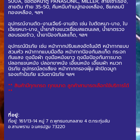
500A, ข้อต่อหน้าตู้ PANASONIC, MILLER, สายเซาะร่อง,
สายดิน ท้าย 35-50, คีมหนีบก้ามปูทองเหลือง, ซีแคลมป์
ทองเหลือง, ฯลฯ
อุปกรณ์งานตัด-งานเจียร์-งานขัด เช่น ใบตัดหนา-บาง, ใบ
เจียรหนา-บาง, น้ำยาล้างแนวเชื่อมสแตนเลส, น้ำยาตรวจ
สอบรอยร้าว, น้ำยาป้องกันสะเก็ด, ฯลฯ
อุปกรณ์นิรภัย เช่น หน้ากากปรับแสงอัตโนมัติ หน้ากากแบบ
สวมหัว หน้ากากแบบมือถือ หน้ากากป้องกันสะเก็ด กระจก
กันแสง ถุงมือผ้า ถุงมือหนังยาว ถุงมือป้องกันการบาด
ปลอกแขนหนัง ปลอกขาหนัง เอี๊ยมหนัง เอี๊ยมผ้า หมวก
นิรภัย อุปกรณ์ลดเสียง หน้ากากกรองฝุ่น ผ้าปิดจมูก
รองเท้านิรภัย แว่นตานิรภัย ฯลฯ
** สินค้ามีทุกเกรด ทุกขนาด ลูกค้าสามารถเลือกใช้บริการได้
**
ที่อยู่:
ที่อยู่: 161/13-14 หมู่ 7 ถ.พุทธมณฑลสาย 4 ต.กระทุ่มล้ม
อ.สามพราน จ.นครปฐม 73220