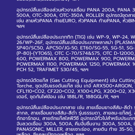
อุปกรณ์สิ้นเปลืองส่วนหัวงานเชื่อม PANA 200A, PANA
500A, OTC-300A, OTC-350A, ROLLER
อุปกรณ์ชุดสาย
เช่น สายหัวPANA ท้ายEURO, หัวPANA ท้ายPANA, หัวB
ฯลฯ
อุปกรณ์สิ้นเปลืองประเภททิก (TIG) เช่น WP-9, WP-24, 
26/WP-26F,
อุปกรณ์สิ้นเปลืองประเภทพลาสม่า (PLASMA)
SP40/SC50, APC50/JG-50, ET60/SG-55, SG-51, SG
(P-80)-(YTO65), OTC C-70/S74&S75, OTC D-1200
600, POWERMAX 800, POWERMAX 900, POWERMA
POWERMAX 1100, POWERMAX 1250, POWERMAX 1
PCH 52, TRAFIMET S30/45, ฯลฯ
อุปกรณ์ตัดแก๊ส (Gas Cutting Equipment) เช่น Cuttin
Torche,
ชุดปรับแรงดันแก๊ส เช่น เกจ์ ARX500+ARGON
CFL110+CO2, CF220+CO2, X100+LPG, X200+O2, X30
เตอร์,
ชุดกันไฟย้อน เช่น 188L/R, 188GGL/R, ฯลฯ
อุปกรณ์สิ้นเปลืองประเภทสาย เช่น สายเชื่อมยางสีส้ม-สีดำ 
สากล, สายเชื่อมยางสีส้ม-สีดำ รุ่นธรรมดา, สายลม-แก๊สคู่,
ถักอาร์กอน, สายถักแก๊สใสพีวีซี
อุปกรณ์ทั่วไปสำหรับประเภทง
จับลวดเชื่อม 300A, 500A, คีมจับชิ้นงาน 300A, 500A, ข้อ
PANASONIC, MILLER, สายเซาะร่อง, สายดิน ท้าย 35-50, 
เหลือง, ซีแคลมป์ทองเหลือง, ฯลฯ