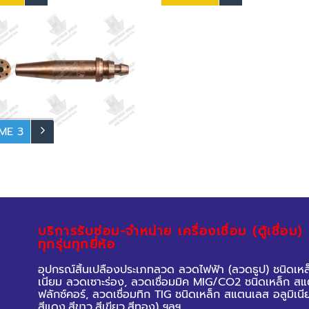
หนูตัดแก๊ส AC)H-SERIES 6290
ชุดหัวตัดแก๊ส ใช้กับแก๊ส AC-OX
t seat For Acetylene
โมเดล 62-3F-A
ME 3
นูหัวตัดแก๊ส Acetylene (Cutting
) นมหนูหัวตัดแก๊สอะเซทิลีน ทำจาก
ดงหล่อขึ้นเป็นชิ้นเดียว หัวตัด
 AC อาร์คเทค ให้งานตัดที่คมกว่า
ตัดด้วยแก๊ส LPG และให้ความร้อน
บริการรับซ่อม-จำหน่าย เครื่องเชื่อม (ตู้เชื่อม)
ว่าหัวตัดแก๊ส LPG
ทุกรุ่นทุกยี่ห้อ
อุปกรณ์สิ้นเปลืองประเภทลวด ลวดไฟฟ้า (ลวดธูป) ชนิดเหล
เนียม ลวดเซาะร่อง,
ลวดเชื่อมมิค MIG/CO2 ชนิดเหล็ก สแต
ฟลักซ์คอร์,
ลวดเชื่อมทิก TIG ชนิดเหล็ก สแตนเลส อลูมิเนี
สีแดง,สีขาว,สีเขียว,สีทอง) ฯลฯ