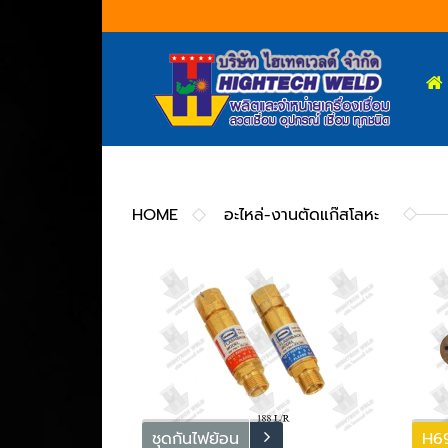
HOME
อะไหล่-งานตัดแก๊สโลหะ
ชุดกันไฟย้อน
H6