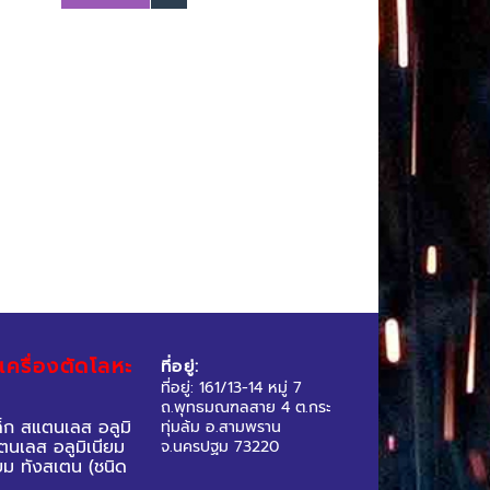
ชุดหัวตัดแก๊ส ใช้กับแก๊ส LPG.-OX.
โมเดล 62-3F-P
 เครื่องตัดโลหะ
ที่อยู่:
ที่อยู่: 161/13-14 หมู่ 7
ถ.พุทธมณฑลสาย 4 ต.กระ
็ก สแตนเลส อลูมิ
ทุ่มล้ม อ.สามพราน
นเลส อลูมิเนียม
จ.นครปฐม 73220
ยม ทังสเตน (ชนิด