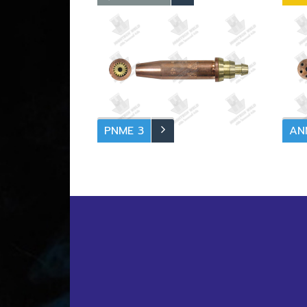
ชุดกันไฟย้อนกลับ HARRIS
(นม
Fla
PNME 3
AN
นมหนูหัวตัดแก๊สแอลพีจี (Cutting
นมห
Tip) ให้งานตัดคม สะอาด หัวตัดแก๊สมี
Tip
ลักษณะสองชั้น หัวตัดแก๊สชั้นนอก เป็น
ทองแ
ทองแดงชุบโครเมียม ส่วนชั้นในเป็น
แก๊ส
ทองเหลือง ค่อนข้างทนทาน และให้งาน
งาน
ตัดแก๊สที่สวยงาม การเลือกใช้นมหนูหัว
สูงก
ตัดแก๊สแอลพีจี ขึ้นอยู่กับความหนาของ
เหล็กที่ต้องการจะตัด